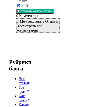
Email*
0
Комментарий
Межтекстовые Отзывы
Посмотреть все
комментарии
Рубрики
блога
Все
статьи
Где
сдать?
Как
сдать?
Какие